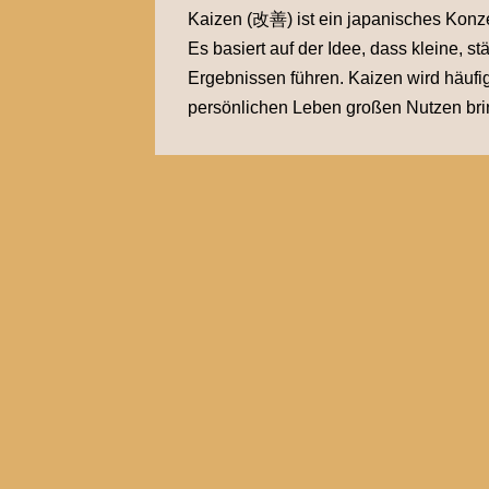
Kaizen (改善) ist ein japanisches Konze
Es basiert auf der Idee, dass kleine,
Ergebnissen führen. Kaizen wird häuf
persönlichen Leben großen Nutzen brin