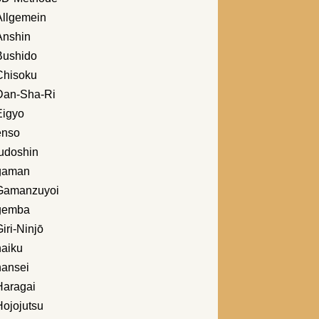
Allgemein
Anshin
Bushido
Chisoku
Dan-Sha-Ri
Eigyo
enso
fudoshin
gaman
Gamanzuyoi
gemba
iri-Ninjō
haiku
hansei
Haragai
Hojojutsu