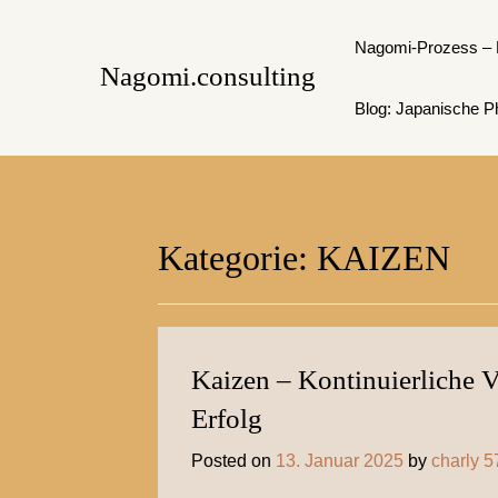
Skip
to
Nagomi-Prozess – 
Nagomi.consulting
content
Blog: Japanische Ph
Kategorie:
KAIZEN
Kaizen – Kontinuierliche V
Erfolg
Posted on
13. Januar 2025
by
charly 5