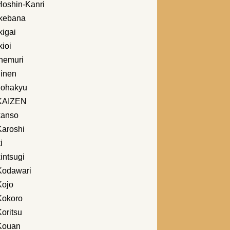
Hoshin-Kanri
Ikebana
kigai
kioi
Inemuri
Jinen
Johakyu
KAIZEN
kanso
Karoshi
i
intsugi
Kodawari
Kojo
Kokoro
oritsu
Kouan