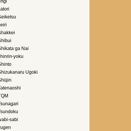
ingi
atori
Seiketsu
eiri
Shakkei
Shibui
Shikata ga Nai
hinrin-yoku
Shinto
Shizukanaru Ugoki
Shūjin
Tatenaoshi
TQM
Tsunagari
Tsundoku
wabi-sabi
yugen