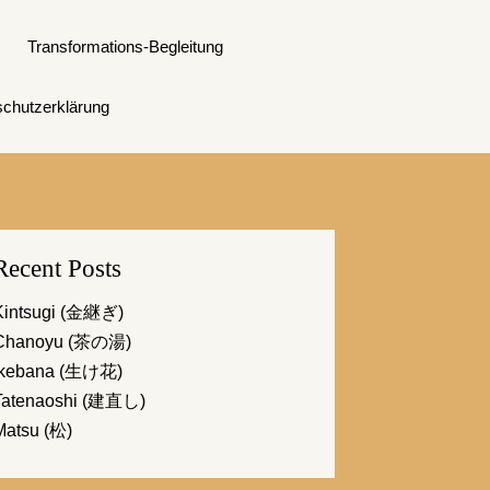
Transformations-Begleitung
chutzerklärung
Recent Posts
Kintsugi (金継ぎ)
Chanoyu (茶の湯)
Ikebana (生け花)
Tatenaoshi (建直し)
Matsu (松)