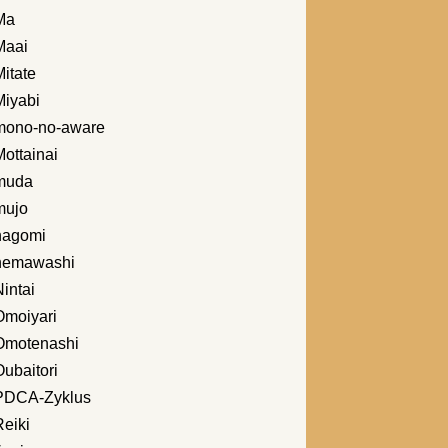
Ma
Maai
itate
Miyabi
mono-no-aware
ottainai
muda
mujo
nagomi
nemawashi
intai
Omoiyari
Omotenashi
ubaitori
PDCA-Zyklus
Reiki