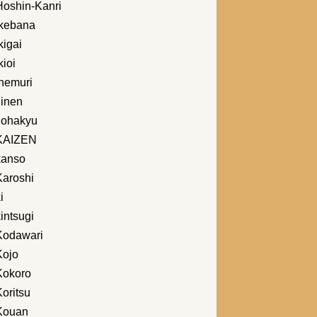
Hoshin-Kanri
Ikebana
kigai
kioi
Inemuri
Jinen
Johakyu
KAIZEN
kanso
Karoshi
i
intsugi
Kodawari
Kojo
Kokoro
oritsu
Kouan