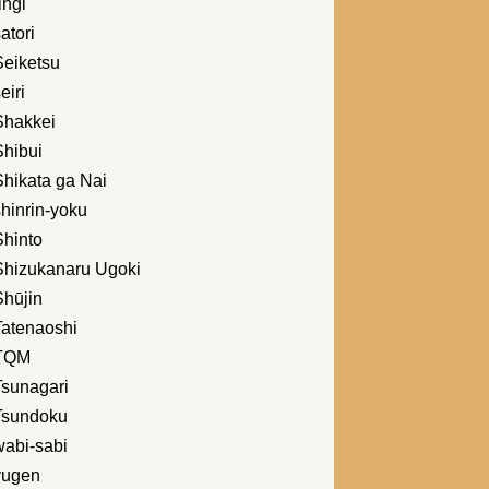
ingi
atori
Seiketsu
eiri
Shakkei
Shibui
Shikata ga Nai
hinrin-yoku
Shinto
Shizukanaru Ugoki
Shūjin
Tatenaoshi
TQM
Tsunagari
Tsundoku
wabi-sabi
yugen