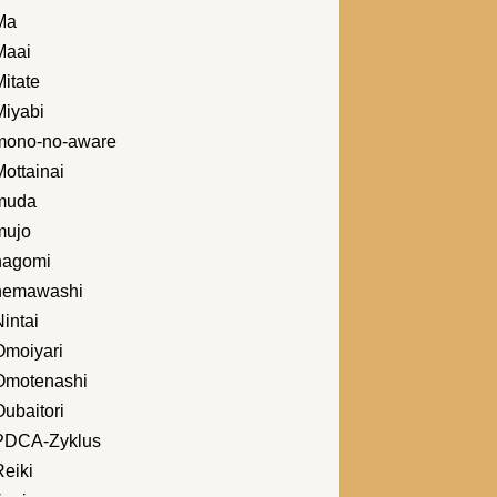
Ma
Maai
itate
Miyabi
mono-no-aware
ottainai
muda
mujo
nagomi
nemawashi
intai
Omoiyari
Omotenashi
ubaitori
PDCA-Zyklus
Reiki