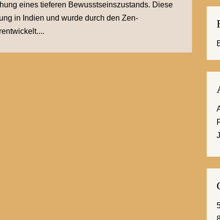
chung eines tieferen Bewusstseinszustands. Diese
rung in Indien und wurde durch den Zen-
ntwickelt....