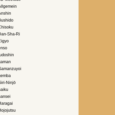
Allgemein
Anshin
Bushido
Chisoku
Dan-Sha-Ri
Eigyo
enso
fudoshin
gaman
Gamanzuyoi
gemba
iri-Ninjō
haiku
hansei
Haragai
Hojojutsu