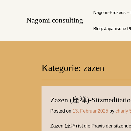
Skip
to
Nagomi-Prozess – 
Nagomi.consulting
content
Blog: Japanische Ph
Kategorie:
zazen
Zazen (座禅)-Sitzmeditati
Posted on
13. Februar 2025
by
charly 
Zazen (座禅) ist die Praxis der sitzend