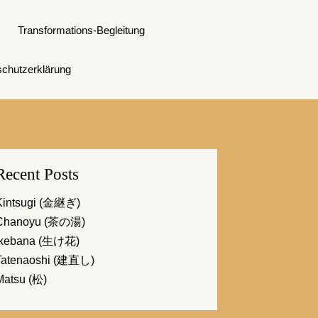
Transformations-Begleitung
chutzerklärung
Recent Posts
Kintsugi (金継ぎ)
Chanoyu (茶の湯)
Ikebana (生け花)
Tatenaoshi (建直し)
Matsu (松)