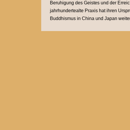
Beruhigung des Geistes und der Errei
jahrhundertealte Praxis hat ihren Ursp
Buddhismus in China und Japan weitere