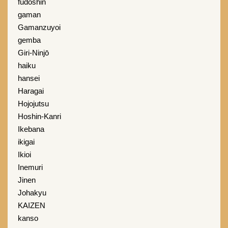
fudoshin
gaman
Gamanzuyoi
gemba
Giri-Ninjō
haiku
hansei
Haragai
Hojojutsu
Hoshin-Kanri
Ikebana
ikigai
Ikioi
Inemuri
Jinen
Johakyu
KAIZEN
kanso