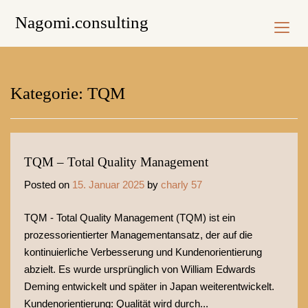
Skip
Nagomi.consulting
to
content
Kategorie:
TQM
TQM – Total Quality Management
Posted on
15. Januar 2025
by
charly 57
TQM - Total Quality Management (TQM) ist ein
prozessorientierter Managementansatz, der auf die
kontinuierliche Verbesserung und Kundenorientierung
abzielt. Es wurde ursprünglich von William Edwards
Deming entwickelt und später in Japan weiterentwickelt.
Kundenorientierung: Qualität wird durch...