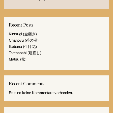
Recent Posts
Kintsugi (金継ぎ)
Chanoyu (茶の湯)
Ikebana (生け花)
Tatenaoshi (建直し)
Matsu (松)
Recent Comments
Es sind keine Kommentare vorhanden.