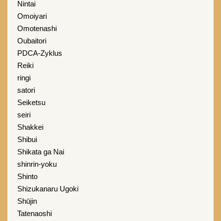
Nintai
Omoiyari
Omotenashi
Oubaitori
PDCA-Zyklus
Reiki
ringi
satori
Seiketsu
seiri
Shakkei
Shibui
Shikata ga Nai
shinrin-yoku
Shinto
Shizukanaru Ugoki
Shūjin
Tatenaoshi