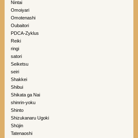
Nintai
Omoiyari
Omotenashi
Oubaitori
PDCA-Zyklus
Reiki
ringi
satori
Seiketsu
seiri
Shakkei
Shibui
Shikata ga Nai
shinrin-yoku
Shinto
Shizukanaru Ugoki
Shūjin
Tatenaoshi