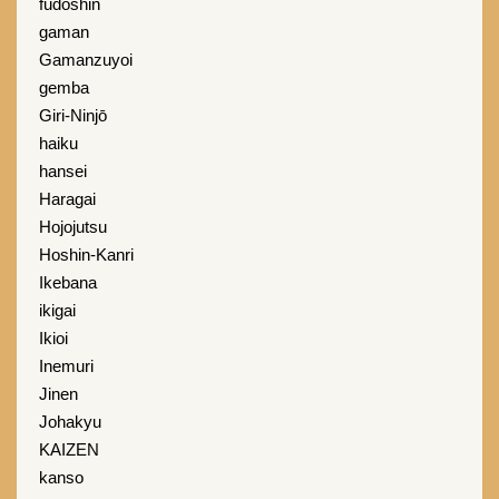
fudoshin
gaman
Gamanzuyoi
gemba
Giri-Ninjō
haiku
hansei
Haragai
Hojojutsu
Hoshin-Kanri
Ikebana
ikigai
Ikioi
Inemuri
Jinen
Johakyu
KAIZEN
kanso