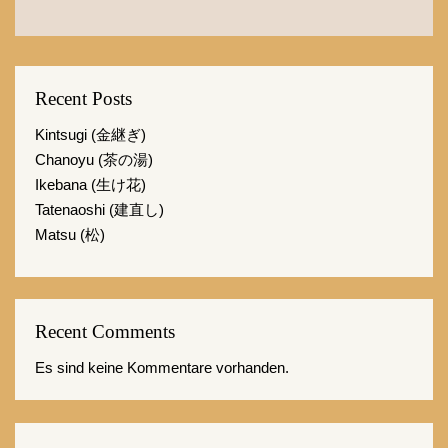
Recent Posts
Kintsugi (金継ぎ)
Chanoyu (茶の湯)
Ikebana (生け花)
Tatenaoshi (建直し)
Matsu (松)
Recent Comments
Es sind keine Kommentare vorhanden.