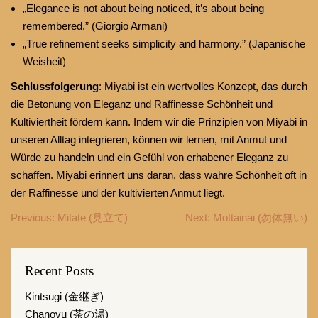
„Elegance is not about being noticed, it’s about being
remembered.” (Giorgio Armani)
„True refinement seeks simplicity and harmony.” (Japanische
Weisheit)
Schlussfolgerung
: Miyabi ist ein wertvolles Konzept, das durch
die Betonung von Eleganz und Raffinesse Schönheit und
Kultiviertheit fördern kann. Indem wir die Prinzipien von Miyabi in
unseren Alltag integrieren, können wir lernen, mit Anmut und
Würde zu handeln und ein Gefühl von erhabener Eleganz zu
schaffen. Miyabi erinnert uns daran, dass wahre Schönheit oft in
der Raffinesse und der kultivierten Anmut liegt.
Beitragsnavigation
Previous:
Mitate (見立て)
Next:
Mottainai (勿体無い)
Recent Posts
Kintsugi (金継ぎ)
Chanoyu (茶の湯)