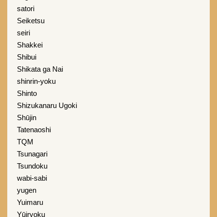
satori
Seiketsu
seiri
Shakkei
Shibui
Shikata ga Nai
shinrin-yoku
Shinto
Shizukanaru Ugoki
Shūjin
Tatenaoshi
TQM
Tsunagari
Tsundoku
wabi-sabi
yugen
Yuimaru
Yūiryoku