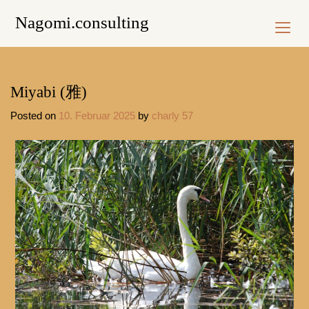
Skip
Nagomi.consulting
to
content
Miyabi (雅)
Posted on
10. Februar 2025
by
charly 57