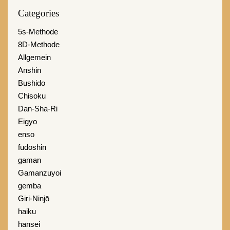
Categories
5s-Methode
8D-Methode
Allgemein
Anshin
Bushido
Chisoku
Dan-Sha-Ri
Eigyo
enso
fudoshin
gaman
Gamanzuyoi
gemba
Giri-Ninjō
haiku
hansei