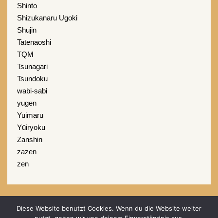
Shinto
Shizukanaru Ugoki
Shūjin
Tatenaoshi
TQM
Tsunagari
Tsundoku
wabi-sabi
yugen
Yuimaru
Yūiryoku
Zanshin
zazen
zen
Diese Website benutzt Cookies. Wenn du die Website weiter