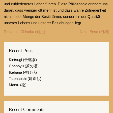
und zufriedeneres Leben führen. Diese Philosophie erinnert uns
daran, dass weniger oft mehr ist und dass wahre Zufriedenheit
nicht in der Menge der Besitztümer, sondern in der Qualität
unseres Lebens und unserer Beziehungen liegt.
Beitragsnavigation
Previous:
Chisoku (知足)
Next:
Enso (円相)
Recent Posts
Kintsugi (金継ぎ)
Chanoyu (茶の湯)
Ikebana (生け花)
Tatenaoshi (建直し)
Matsu (松)
Recent Comments