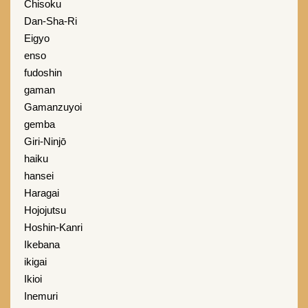
Chisoku
Dan-Sha-Ri
Eigyo
enso
fudoshin
gaman
Gamanzuyoi
gemba
Giri-Ninjō
haiku
hansei
Haragai
Hojojutsu
Hoshin-Kanri
Ikebana
ikigai
Ikioi
Inemuri