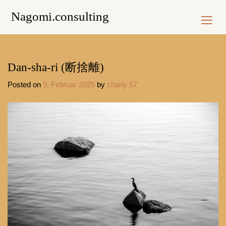
Skip
Nagomi.consulting
to
content
Dan-sha-ri (断捨離)
Posted on
9. Februar 2025
by
charly 57