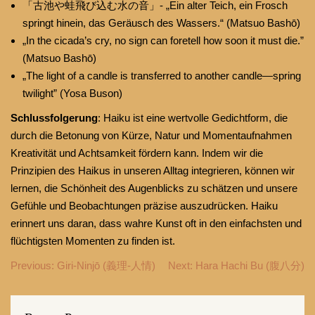
「古池や蛙飛び込む水の音」- „Ein alter Teich, ein Frosch
springt hinein, das Geräusch des Wassers.“ (Matsuo Bashō)
„In the cicada’s cry, no sign can foretell how soon it must die.”
(Matsuo Bashō)
„The light of a candle is transferred to another candle—spring
twilight” (Yosa Buson)
Schlussfolgerung
: Haiku ist eine wertvolle Gedichtform, die
durch die Betonung von Kürze, Natur und Momentaufnahmen
Kreativität und Achtsamkeit fördern kann. Indem wir die
Prinzipien des Haikus in unseren Alltag integrieren, können wir
lernen, die Schönheit des Augenblicks zu schätzen und unsere
Gefühle und Beobachtungen präzise auszudrücken. Haiku
erinnert uns daran, dass wahre Kunst oft in den einfachsten und
flüchtigsten Momenten zu finden ist.
Beitragsnavigation
Previous:
Giri-Ninjō (義理-人情)
Next:
Hara Hachi Bu (腹八分)