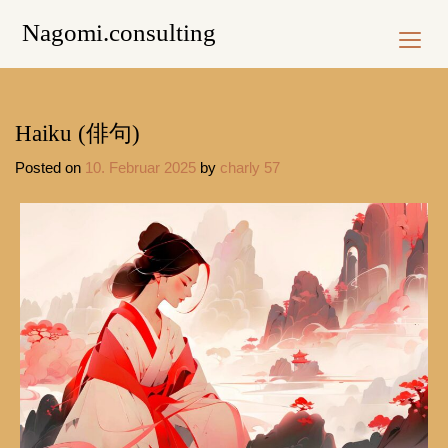
Skip
Nagomi.consulting
to
content
Haiku (俳句)
Posted on
10. Februar 2025
by
charly 57