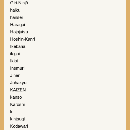
Giri-Ninjō
haiku
hansei
Haragai
Hojojutsu
Hoshin-Kanri
Ikebana
ikigai
Ikioi
Inemuri
Jinen
Johakyu
KAIZEN
kanso
Karoshi
ki
kintsugi
Kodawari