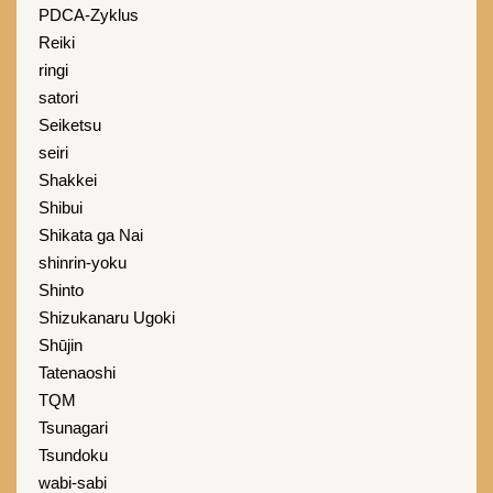
PDCA-Zyklus
Reiki
ringi
satori
Seiketsu
seiri
Shakkei
Shibui
Shikata ga Nai
shinrin-yoku
Shinto
Shizukanaru Ugoki
Shūjin
Tatenaoshi
TQM
Tsunagari
Tsundoku
wabi-sabi