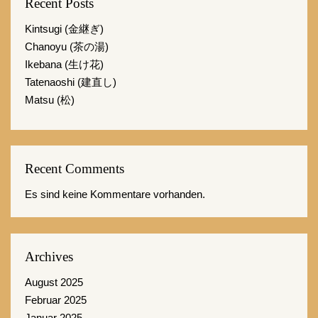
Recent Posts
Kintsugi (金継ぎ)
Chanoyu (茶の湯)
Ikebana (生け花)
Tatenaoshi (建直し)
Matsu (松)
Recent Comments
Es sind keine Kommentare vorhanden.
Archives
August 2025
Februar 2025
Januar 2025