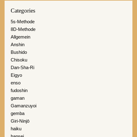
Categories
5s-Methode
8D-Methode
Allgemein
Anshin
Bushido
Chisoku
Dan-Sha-Ri
Eigyo
enso
fudoshin
gaman
Gamanzuyoi
gemba
Giri-Ninjō
haiku
hansei