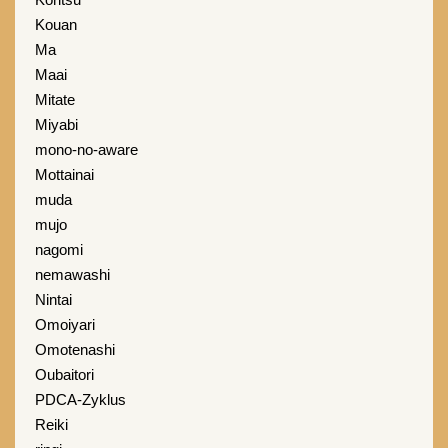
Kouan
Ma
Maai
Mitate
Miyabi
mono-no-aware
Mottainai
muda
mujo
nagomi
nemawashi
Nintai
Omoiyari
Omotenashi
Oubaitori
PDCA-Zyklus
Reiki