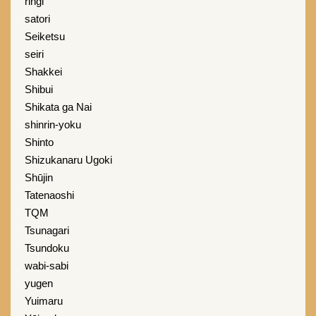
ringi
satori
Seiketsu
seiri
Shakkei
Shibui
Shikata ga Nai
shinrin-yoku
Shinto
Shizukanaru Ugoki
Shūjin
Tatenaoshi
TQM
Tsunagari
Tsundoku
wabi-sabi
yugen
Yuimaru