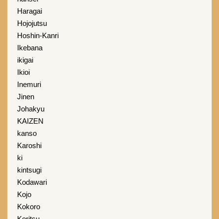
Haragai
Hojojutsu
Hoshin-Kanri
Ikebana
ikigai
Ikioi
Inemuri
Jinen
Johakyu
KAIZEN
kanso
Karoshi
ki
kintsugi
Kodawari
Kojo
Kokoro
Koritsu