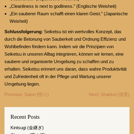
„Cleanliness is next to godliness.” (Englische Weisheit)
„Ein sauberer Raum schafft einen klaren Geist.” (Japanische
Weisheit)
Schlussfolgerung
: Seiketsu ist ein wertvolles Konzept, das
durch die Betonung von Sauberkeit und Ordnung Effizienz und
Wohlbefinden fördern kann. Indem wir die Prinzipien von
Seiketsu in unseren Alltag integrieren, können wir lernen, eine
saubere und organisierte Umgebung zu schaffen und zu
erhalten. Seiketsu erinnert uns daran, dass wahre Produktivität
und Zufriedenheit oft in der Pflege und Wartung unserer
Umgebung liegen.
Beitragsnavigation
Previous:
Satori (悟り)
Next:
Shakkei (借景)
Recent Posts
Kintsugi (金継ぎ)