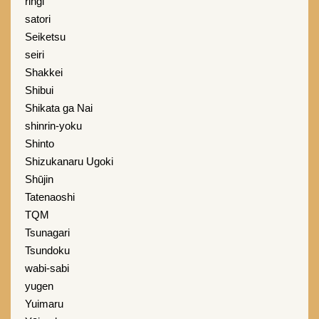
ringi
satori
Seiketsu
seiri
Shakkei
Shibui
Shikata ga Nai
shinrin-yoku
Shinto
Shizukanaru Ugoki
Shūjin
Tatenaoshi
TQM
Tsunagari
Tsundoku
wabi-sabi
yugen
Yuimaru