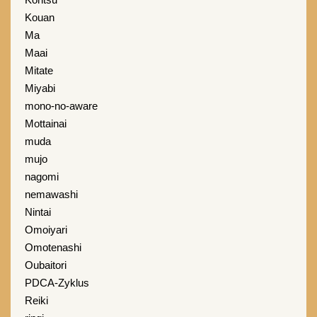
Kouan
Ma
Maai
Mitate
Miyabi
mono-no-aware
Mottainai
muda
mujo
nagomi
nemawashi
Nintai
Omoiyari
Omotenashi
Oubaitori
PDCA-Zyklus
Reiki