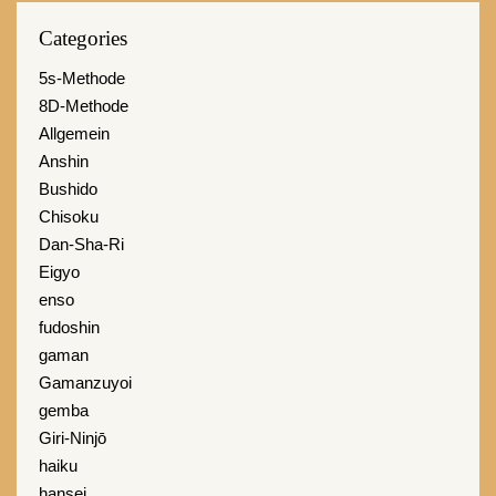
Categories
5s-Methode
8D-Methode
Allgemein
Anshin
Bushido
Chisoku
Dan-Sha-Ri
Eigyo
enso
fudoshin
gaman
Gamanzuyoi
gemba
Giri-Ninjō
haiku
hansei