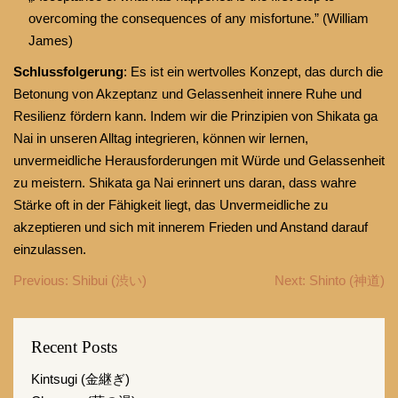
overcoming the consequences of any misfortune.” (William
James)
Schlussfolgerung
: Es ist ein wertvolles Konzept, das durch die
Betonung von Akzeptanz und Gelassenheit innere Ruhe und
Resilienz fördern kann. Indem wir die Prinzipien von Shikata ga
Nai in unseren Alltag integrieren, können wir lernen,
unvermeidliche Herausforderungen mit Würde und Gelassenheit
zu meistern. Shikata ga Nai erinnert uns daran, dass wahre
Stärke oft in der Fähigkeit liegt, das Unvermeidliche zu
akzeptieren und sich mit innerem Frieden und Anstand darauf
einzulassen.
Beitragsnavigation
Previous:
Shibui (渋い)
Next:
Shinto (神道)
Recent Posts
Kintsugi (金継ぎ)