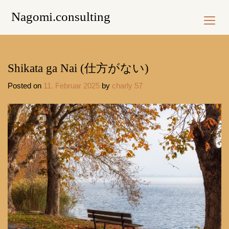
Skip
Nagomi.consulting
to
content
Shikata ga Nai (仕方がない)
Posted on
11. Februar 2025
by
charly 57