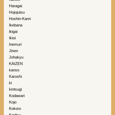
Haragai
Hojojutsu
Hoshin-Kanri
Ikebana
ikigai
Ikioi
Inemuri
Jinen
Johakyu
KAIZEN
kanso
Karoshi
ki
kintsugi
Kodawari
Kojo
Kokoro
Koritsu