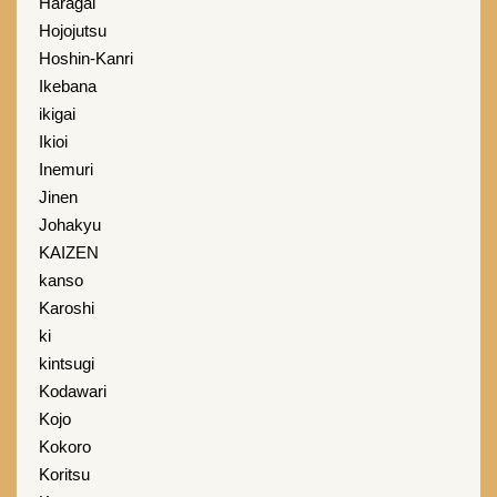
Haragai
Hojojutsu
Hoshin-Kanri
Ikebana
ikigai
Ikioi
Inemuri
Jinen
Johakyu
KAIZEN
kanso
Karoshi
ki
kintsugi
Kodawari
Kojo
Kokoro
Koritsu