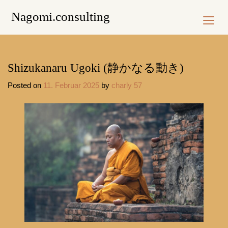
Skip
Nagomi.consulting
to
content
Shizukanaru Ugoki (静かなる動き)
Posted on
11. Februar 2025
by
charly 57