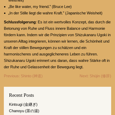
Weisheit)
„Be like water, my friend.” (Bruce Lee)
„In der Stille liegt die wahre Kraft.” (Japanische Weisheit)
Schlussfolgerung
: Es ist ein wertvolles Konzept, das durch die
Betonung von Ruhe und Fluss innere Balance und Harmonie
fördern kann. Indem wir die Prinzipien von Shizukanaru Ugoki in
unseren Alltag integrieren, können wir lernen, die Schönheit und
Kraft der stillen Bewegungen zu schätzen und ein
harmonischeres und ausgeglicheneres Leben zu führen.
Shizukanaru Ugoki erinnert uns daran, dass wahre Stärke oft in
der Ruhe und Gelassenheit der Bewegung liegt.
Beitragsnavigation
Previous:
Shinto (神道)
Next:
Shūjin (修辞)
Recent Posts
Kintsugi (金継ぎ)
Chanoyu (茶の湯)