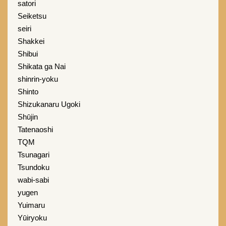
satori
Seiketsu
seiri
Shakkei
Shibui
Shikata ga Nai
shinrin-yoku
Shinto
Shizukanaru Ugoki
Shūjin
Tatenaoshi
TQM
Tsunagari
Tsundoku
wabi-sabi
yugen
Yuimaru
Yūiryoku