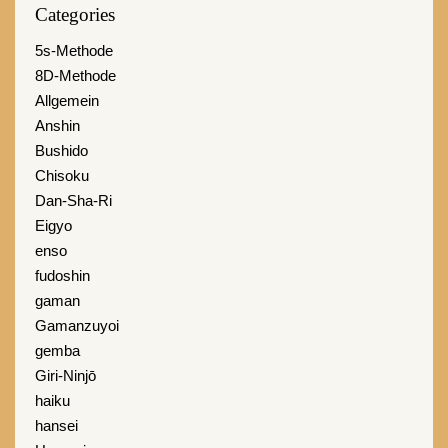
Categories
5s-Methode
8D-Methode
Allgemein
Anshin
Bushido
Chisoku
Dan-Sha-Ri
Eigyo
enso
fudoshin
gaman
Gamanzuyoi
gemba
Giri-Ninjō
haiku
hansei