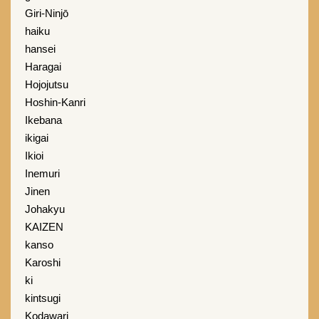
Giri-Ninjō
haiku
hansei
Haragai
Hojojutsu
Hoshin-Kanri
Ikebana
ikigai
Ikioi
Inemuri
Jinen
Johakyu
KAIZEN
kanso
Karoshi
ki
kintsugi
Kodawari