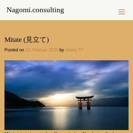
Skip
Nagomi.consulting
to
content
Mitate (見立て)
Posted on
10. Februar 2025
by
charly 57