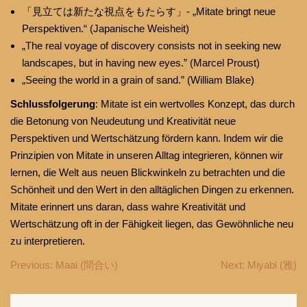
「見立ては新たな視点をもたらす」- „Mitate bringt neue
Perspektiven.“ (Japanische Weisheit)
„The real voyage of discovery consists not in seeking new
landscapes, but in having new eyes.” (Marcel Proust)
„Seeing the world in a grain of sand.” (William Blake)
Schlussfolgerung
: Mitate ist ein wertvolles Konzept, das durch
die Betonung von Neudeutung und Kreativität neue
Perspektiven und Wertschätzung fördern kann. Indem wir die
Prinzipien von Mitate in unseren Alltag integrieren, können wir
lernen, die Welt aus neuen Blickwinkeln zu betrachten und die
Schönheit und den Wert in den alltäglichen Dingen zu erkennen.
Mitate erinnert uns daran, dass wahre Kreativität und
Wertschätzung oft in der Fähigkeit liegen, das Gewöhnliche neu
zu interpretieren.
Beitragsnavigation
Previous:
Maai (間合い)
Next:
Miyabi (雅)