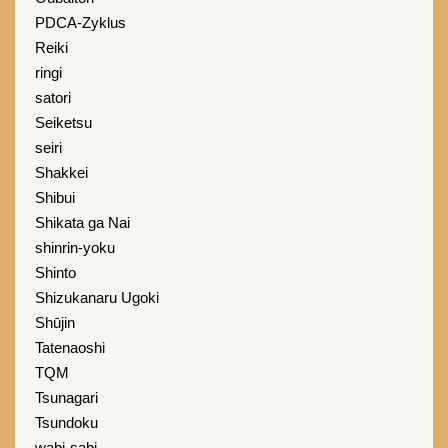
PDCA-Zyklus
Reiki
ringi
satori
Seiketsu
seiri
Shakkei
Shibui
Shikata ga Nai
shinrin-yoku
Shinto
Shizukanaru Ugoki
Shūjin
Tatenaoshi
TQM
Tsunagari
Tsundoku
wabi-sabi