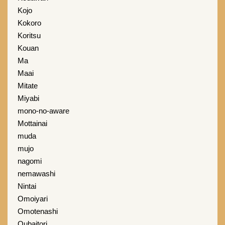
Kojo
Kokoro
Koritsu
Kouan
Ma
Maai
Mitate
Miyabi
mono-no-aware
Mottainai
muda
mujo
nagomi
nemawashi
Nintai
Omoiyari
Omotenashi
Oubaitori